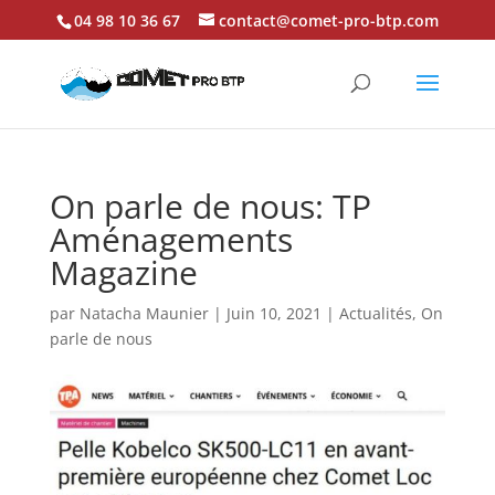
04 98 10 36 67
contact@comet-pro-btp.com
On parle de nous: TP
Aménagements
Magazine
par
Natacha Maunier
|
Juin 10, 2021
|
Actualités
,
On
parle de nous