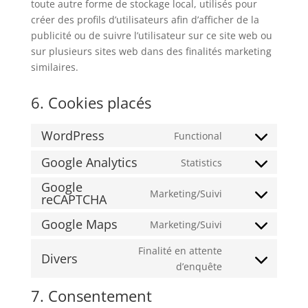
toute autre forme de stockage local, utilisés pour
créer des profils d’utilisateurs afin d’afficher de la
publicité ou de suivre l’utilisateur sur ce site web ou
sur plusieurs sites web dans des finalités marketing
similaires.
6. Cookies placés
WordPress
Functional
Consent
to
Google Analytics
Statistics
Consent
service
Google
to
wordpress
Marketing/Suivi
reCAPTCHA
Consent
service
to
google-
Google Maps
Marketing/Suivi
Consent
service
analytics
to
google-
Finalité en attente
Divers
service
recaptcha
Consent
d’enquête
google-
to
7. Consentement
maps
service