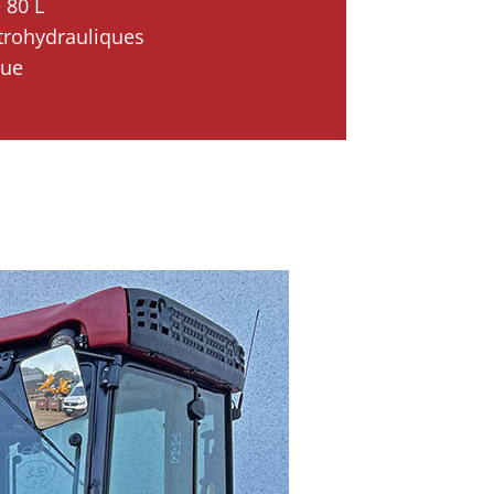
 80 L
ctrohydrauliques
que