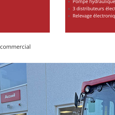
Pompe hydraulique
3 distributeurs éle
Relevage électroni
 commercial