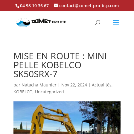
04 98 10 36 67
contact@comet-pro-btp.com
MISE EN ROUTE : MINI
PELLE KOBELCO
SK50SRX-7
par
Natacha Maunier
|
Nov 22, 2024
|
Actualités
,
KOBELCO
,
Uncategorized